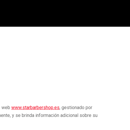
io web
www.starbarbershop.es
, gestionado por
lmente, y se brinda información adicional sobre su